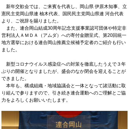
新年交歓会では、ご来賓を代表し、岡山県 伊原木知事、立
憲民主党岡山県連 柚木代表、国民民主党岡山県連 河合代表
より、ご祝辞を賜りました。
また、連合岡山結成30周年記念支援事業認可団体や特定非
営利法人ＡＭＤＡ（アムダ）への寄付金贈呈式、第20回統一
地方選挙における連合岡山推薦立候補予定者のご紹介も行い
ました。
新型コロナウイルス感染症への対策を徹底したうえで３年
ぶりの開催となりましたが、盛会のなか閉会を迎えることが
できました。
本年も、構成組織・地域協議会と一体となって諸活動に取
り組んで参りますので、引き続き連合運動へのご理解とご協
力をよろしくお願いいたします。