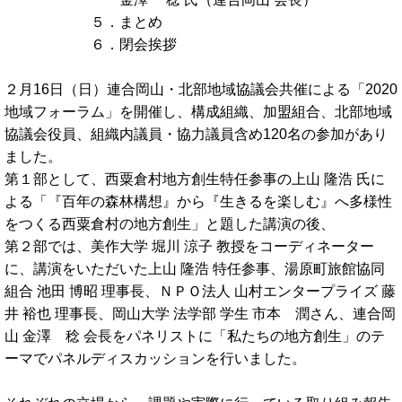
５．まとめ
６．閉会挨拶
２月16日（日）連合岡山・北部地域協議会共催による「2020
地域フォーラム」を開催し、構成組織、加盟組合、北部地域
協議会役員、組織内議員・協力議員含め120名の参加があり
ました。
第１部として、西粟倉村地方創生特任参事の上山 隆浩 氏に
よる「『百年の森林構想』から『生きるを楽しむ』へ多様性
をつくる西粟倉村の地方創生」と題した講演の後、
第２部では、美作大学 堀川 涼子 教授をコーディネーター
に、講演をいただいた上山 隆浩 特任参事、湯原町旅館協同
組合 池田 博昭 理事長、ＮＰＯ法人 山村エンタープライズ 藤
井 裕也 理事長、岡山大学 法学部 学生 市本 潤さん、連合岡
山 金澤 稔 会長をパネリストに「私たちの地方創生」のテ
ーマでパネルディスカッションを行いました。