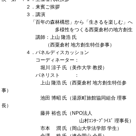
２．来賓ご挨拶
３．講演
「百年の森林構想」から「生きるを楽しむ」へ
多様性をつくる西粟倉村の地方創生
講師：上山 隆浩 氏
（西粟倉村 地方創生特任参事）
４．パネルディスカッション
コーディネーター：
堀川 涼子 氏（美作大学 教授）
パネリスト ：
上山 隆浩 氏（西粟倉村 地方創生特任参
事）
池田 博昭 氏（湯原町旅館協同組合 理事
長）
藤井 裕也 氏（NPO法人
山村ｴﾝﾀｰﾌﾟﾗｲｽﾞ 理事長）
市本 潤 氏（岡山大学法学部 学生）
金澤 稔 氏（連合岡山 会長）