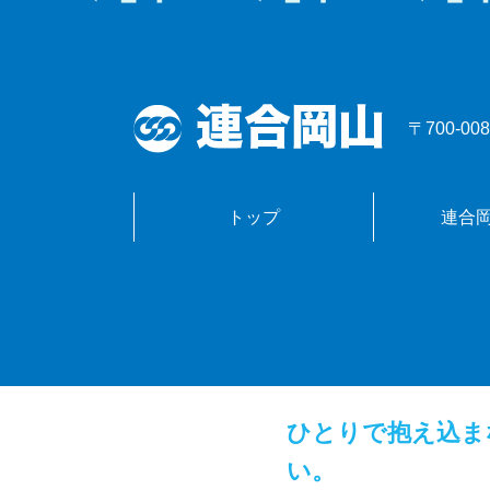
〒700-
トップ
連合
ひとりで抱え込ま
い。