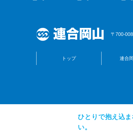
〒700-
トップ
連合
ひとりで抱え込ま
い。