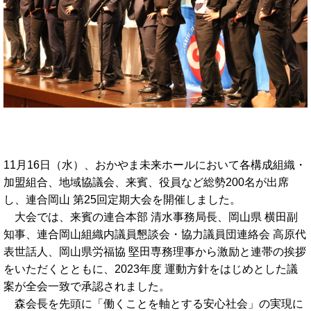
11月16日（水）、おかやま未来ホールにおいて各構成組織・
加盟組合、地域協議会、来賓、役員など総勢200名が出席
し、連合岡山 第25回定期大会を開催しました。
大会では、来賓の連合本部 清水事務局長、岡山県 横田副
知事、連合岡山組織内議員懇談会・協力議員団連絡会 高原代
表世話人、岡山県労福協 堅田専務理事から激励と連帯の挨拶
をいただくとともに、2023年度 運動方針をはじめとした議
案が全会一致で承認されました。
森会長を先頭に「働くことを軸とする安心社会」の実現に