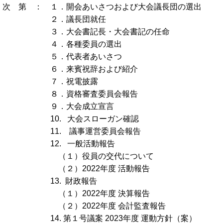
次 第 ： １．開会あいさつおよび大会議長団の選出
２．議長団就任
３．大会書記長・大会書記の任命
４．各種委員の選出
５．代表者あいさつ
６．来賓祝辞および紹介
７．祝電披露
８．資格審査委員会報告
９．大会成立宣言
10. 大会スローガン確認
11. 議事運営委員会報告
12. 一般活動報告
（１）役員の交代について
（２）2022年度 活動報告
13. 財政報告
（１）2022年度 決算報告
（２）2022年度 会計監査報告
14. 第１号議案 2023年度 運動方針（案）