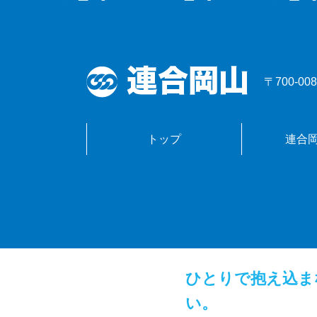
〒700-
トップ
連合
ひとりで抱え込ま
い。